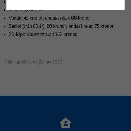
0-5 år:19 kronor
6-16 år: 28 kronor
Vuxen: 45 kronor, endast relax 88 kronor
Senior (från 65 år): 28 kronor, endast relax 75 kronor
20-klipp Vuxen relax: 1 362 kronor
Sidan uppdaterad 22 juni 2026