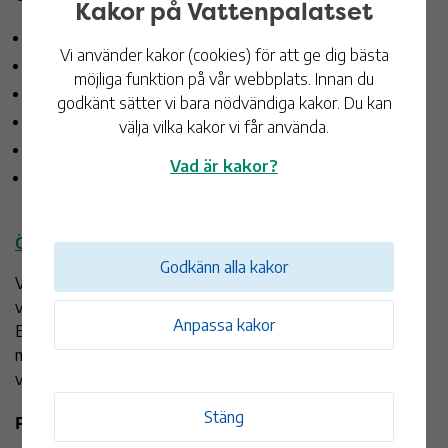
Kakor på Vattenpalatset
Måndagar kl.10:00-20:30
Vi använder kakor (cookies) för att ge dig bästa
Tisdag kl.06:30-20:30
möjliga funktion på vår webbplats. Innan du
Onsdag kl.08:00-20:30
godkänt sätter vi bara nödvändiga kakor. Du kan
Torsdag kl.06:30-20:30
välja vilka kakor vi får använda.
Fredag kl.10:00-20:30
Vad är kakor?
Lördag och söndag kl.09:00-16:30
Öppettider och priser
Godkänn alla kakor
Vill du gå in på relaxavdelningen betalar du ett tillägg på din
vanliga badbiljett eller enkom inträde till relaxavdelningen.
Anpassa kakor
Entré till relaxavdelningen ingår inte i äventyrsbadet eller
motionssimmet. Barn under 17 år får bara gå in på relaxen i
vuxet sällskap.
Stäng
Priser: