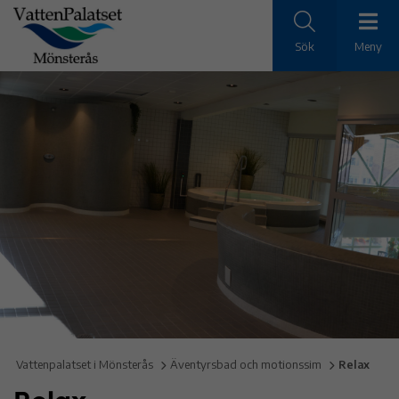
Sök
Meny
Vattenpalatset i Mönsterås
Äventyrsbad och motionssim
Relax