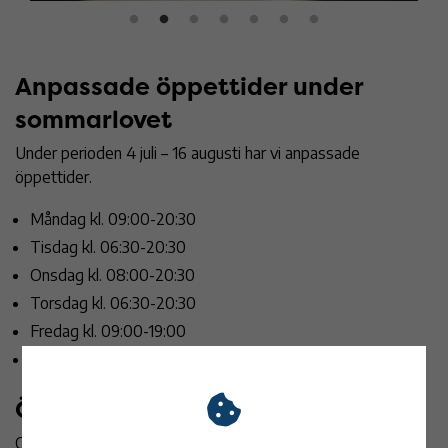
Anpassade öppettider under
sommarlovet
Under perioden 4 juli – 16 augusti har vi anpassade
öppettider.
Måndag kl. 09:00-20:30
Tisdag kl. 06:30-20:30
Onsdag kl. 08:00-20:30
Torsdag kl. 06:30-20:30
Fredag kl. 09:00-19:00
Lördag och söndag kl. 09:00-16:30
Öppettider:
Ordinarie öppettider from måndag 17 augusti.