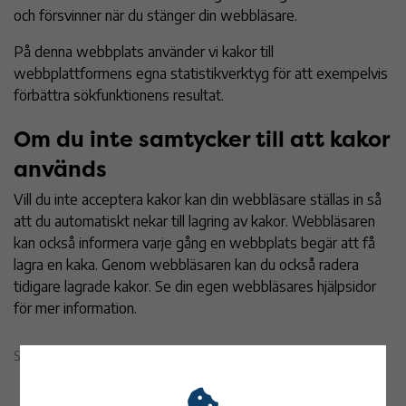
och försvinner när du stänger din webbläsare.
På denna webbplats använder vi kakor till
webbplattformens egna statistikverktyg för att exempelvis
förbättra sökfunktionens resultat.
Om du inte samtycker till att kakor
används
Vill du inte acceptera kakor kan din webbläsare ställas in så
att du automatiskt nekar till lagring av kakor. Webbläsaren
kan också informera varje gång en webbplats begär att få
lagra en kaka. Genom webbläsaren kan du också radera
tidigare lagrade kakor. Se din egen webbläsares hjälpsidor
för mer information.
Sidan uppdaterad 20 mars 2023