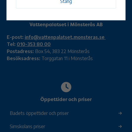
Stäng
Vattenpalatset i Mönsterås AB
E-post:
info@vattenpalatset.monsteras.se
Tel:
010-353 80 00
Postadress:
Box 54, 383 22 Mönsterås
Besöksadress:
Torggatan 11 i Mönsterås
Öppettider och priser
Badets öppettider och priser
Simskolans priser