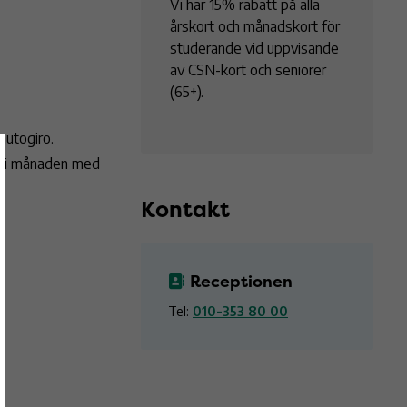
Vi har 15% rabatt på alla
årskort och månadskort för
studerande vid uppvisande
av CSN-kort och seniorer
(65+).
autogiro.
 kr i månaden med
Kontakt
Receptionen
Tel:
010-353 80 00