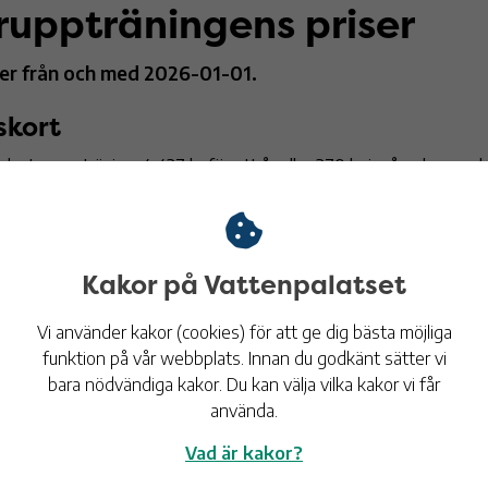
ruppträningens priser
ler från och med 2026-01-01.
skort
dast gruppträning: 4 437 kr för ett år eller 370 kr i månaden med 
ltikort (gruppträning, gym och bad): 5 741 kr för ett år eller 478
togiro.
nadskort
Kakor på Vattenpalatset
ltikort (gruppträning, gym och bad): 541 kr
Vi använder kakor (cookies) för att ge dig bästa möjliga
funktion på vår webbplats. Innan du godkänt sätter vi
ippkort
bara nödvändiga kakor. Du kan välja vilka kakor vi får
använda.
t pass: 116 kr
-klipp gruppträningspass: 1 783 kr *
Vad är kakor?
-klipp H2O Träning: 1 331 kr
*