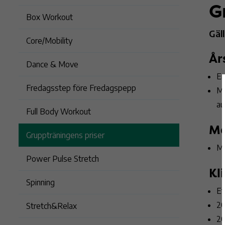
G
Box Workout
Gäl
Core/Mobility
År
Dance & Move
En
Fredagsstep före Fredagspepp
Mu
au
Full Body Workout
Må
Gruppträningens priser
Mu
Power Pulse Stretch
Kl
Spinning
Et
20
Stretch&Relax
20