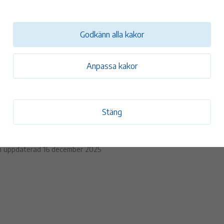
a klippkort är giltiga 3 år från inköpsdatum
Godkänn alla kakor
ttenträning
ttenträning måndagar kl.13:00 86 kr
Anpassa kakor
ttenträning tisdagar och torsdagar kl.18:15 86 kr
kontant köp av årskort tillkommer en extra gratismånad (betala fö
Stäng
ånader). Gäller ej autogiro.
n uppdaterad 16 december 2025