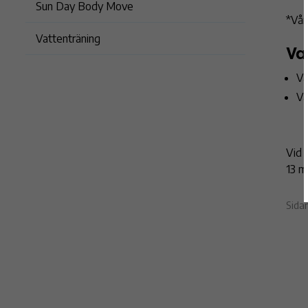
Sun Day Body Move
*Vår
Vattenträning
Va
Va
Va
Vid 
13 m
Sida