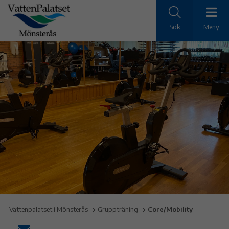
Sök
Meny
Vattenpalatset i Mönsterås
Gruppträning
Core/Mobility