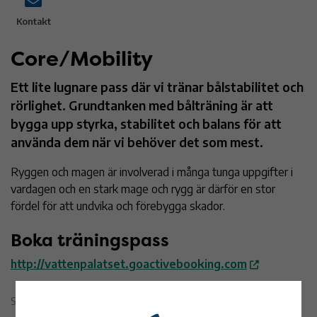
Kontakt
Core/Mobility
Ett lite lugnare pass där vi tränar bålstabilitet och
rörlighet. Grundtanken med bålträning är att
bygga upp styrka, stabilitet och balans för att
använda dem när vi behöver det som mest.
Ryggen och magen är involverad i många tunga uppgifter i
vardagen och en stark mage och rygg är därför en stor
fördel för att undvika och förebygga skador.
Boka träningspass
http://vattenpalatset.goactivebooking.com
Sidan uppdaterad 7 november 2023