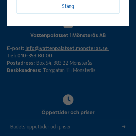
Stäng
Vattenpalatset i Mönsterås AB
E-post:
info@vattenpalatset.monsteras.se
Tel:
010-353 80 00
Postadress:
Box 54, 383 22 Mönsterås
Besöksadress:
Torggatan 11 i Mönsterås
Öppettider och priser
Badets öppettider och priser